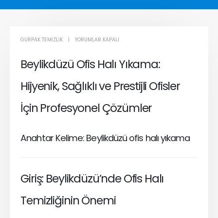
BEYLIKDÜZÜ
GURPAK TEMIZLIK
YORUMLAR KAPALI
YERINDE
Beylikdüzü Ofis Halı Yıkama:
OFIS
HALI
Hijyenik, Sağlıklı ve Prestijli Ofisler
YIKAMA
IÇIN
İçin Profesyonel Çözümler
Anahtar Kelime: Beylikdüzü ofis halı yıkama
Giriş: Beylikdüzü’nde Ofis Halı
Temizliğinin Önemi