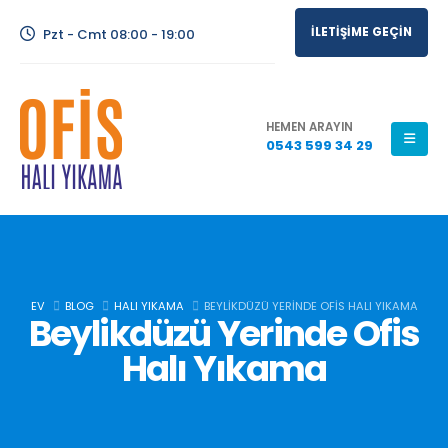
İLETİŞİME GEÇİN
Pzt - Cmt 08:00 - 19:00
HEMEN ARAYIN
0543 599 34 29
EV
BLOG
HALI YIKAMA
BEYLIKDÜZÜ YERINDE OFIS HALI YIKAMA
Beylikdüzü Yerinde Ofis
Halı Yıkama