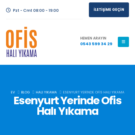
İLETİŞİME GEÇİN
Pzt - Cmt 08:00 - 19:00
HEMEN ARAYIN
0543 599 34 29
EV
BLOG
HALI YIKAMA
ESENYURT YERINDE OFIS HALI YIKAMA
Esenyurt Yerinde Ofis
Halı Yıkama