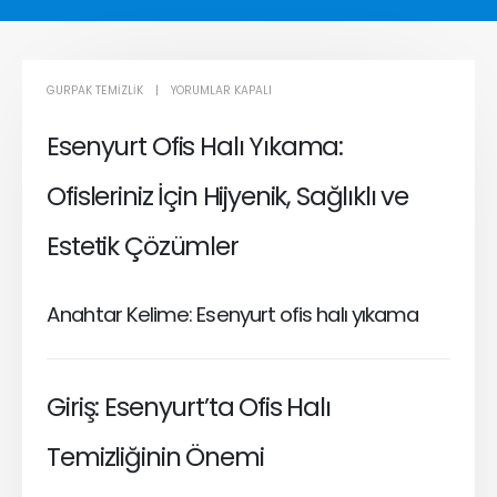
ESENYURT
GURPAK TEMIZLIK
YORUMLAR KAPALI
YERINDE
Esenyurt Ofis Halı Yıkama:
OFIS
HALI
Ofisleriniz İçin Hijyenik, Sağlıklı ve
YIKAMA
IÇIN
Estetik Çözümler
Anahtar Kelime: Esenyurt ofis halı yıkama
Giriş: Esenyurt’ta Ofis Halı
Temizliğinin Önemi