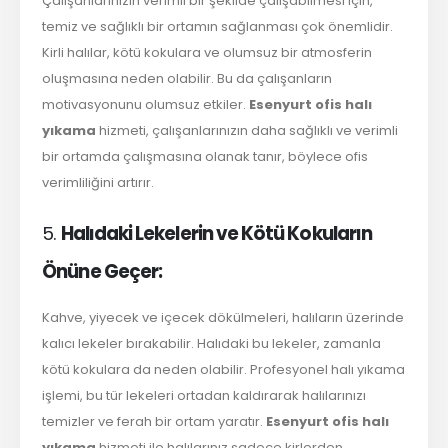
Çalışanlarınızın verimli bir şekilde çalışabilmesi için,
temiz ve sağlıklı bir ortamın sağlanması çok önemlidir.
Kirli halılar, kötü kokulara ve olumsuz bir atmosferin
oluşmasına neden olabilir. Bu da çalışanların
motivasyonunu olumsuz etkiler.
Esenyurt ofis halı
yıkama
hizmeti, çalışanlarınızın daha sağlıklı ve verimli
bir ortamda çalışmasına olanak tanır, böylece ofis
verimliliğini artırır.
5.
Halıdaki Lekelerin ve Kötü Kokuların
Önüne Geçer:
Kahve, yiyecek ve içecek dökülmeleri, halıların üzerinde
kalıcı lekeler bırakabilir. Halıdaki bu lekeler, zamanla
kötü kokulara da neden olabilir. Profesyonel halı yıkama
işlemi, bu tür lekeleri ortadan kaldırarak halılarınızı
temizler ve ferah bir ortam yaratır.
Esenyurt ofis halı
yıkama
hizmeti ile halılarınız sadece kirlerden