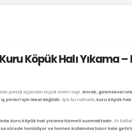
n Kuru Köpük Halı Yıkama – Hı
menizin prestiji açısından büyük önem taşır.
Ancak, geleneksel ısl
 yerleri için ideal değildir.
İşte bu noktada,
kuru köpük hal
erinde kuru köpük halı yıkama hizmeti sunmaktadır.
En kalite
a sürede temizliyor ve hemen kullanıma hazır hale getiri