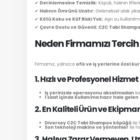
✔
Derinlemesine Temizlik:
Köpük, halının lifle
✔
Halının Ömrünü Uzatır:
Geleneksel ıslak yık
✔
Kötü Koku ve Küf Riski Yok:
Aşırı su kullanılm
✔
Çevre Dostu ve Güvenli:
C2C Tabi Shampo
Neden Firmamızı Tercih 
Firmamız, yalnızca
ofis ve iş yerlerine özel k
1. Hızlı ve Profesyonel Hizmet
İş yerinizde operasyonu aksatmadan
kı
1 saat içinde kullanıma hazır hale gelen
2. En Kaliteli Ürün ve Ekipma
Diversey C2C Tabi Shampoo köpüğü
ile 
Son teknoloji makine ve yöntemler
ile ha
3. Halıya Zarar Vermeyen, U