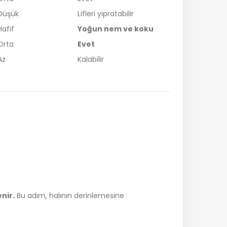
Düşük
Lifleri yıpratabilir
Hafif
Yoğun nem ve koku
Orta
Evet
Az
Kalabilir
enir.
Bu adım, halının derinlemesine