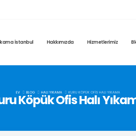
Yıkama İstanbul
Hakkımızda
Hizmetlerimiz
B
EV
BLOG
HALI YIKAMA
KURU KÖPÜK OFIS HALI YIKAMA
uru Köpük Ofis Halı Yıka