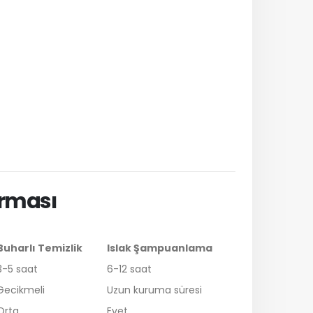
ırması
Buharlı Temizlik
Islak Şampuanlama
3-5 saat
6-12 saat
Gecikmeli
Uzun kuruma süresi
Orta
Evet