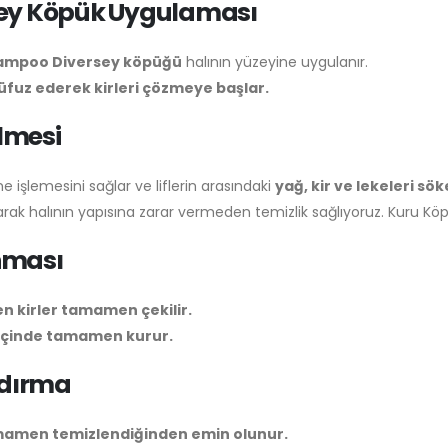
sey Köpük Uygulaması
Shampoo Diversey köpüğü
halının yüzeyine uygulanır.
nüfuz ederek kirleri çözmeye başlar.
ülmesi
ne işlemesini sağlar ve liflerin arasındaki
yağ, kir ve lekeleri sök
rak halının yapısına zarar vermeden temizlik sağlıyoruz. Kuru Kö
nması
en kirler tamamen çekilir.
 içinde tamamen kurur.
ndırma
amamen temizlendiğinden emin olunur.