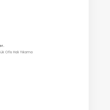
er.
pük Ofis Halı Yıkama