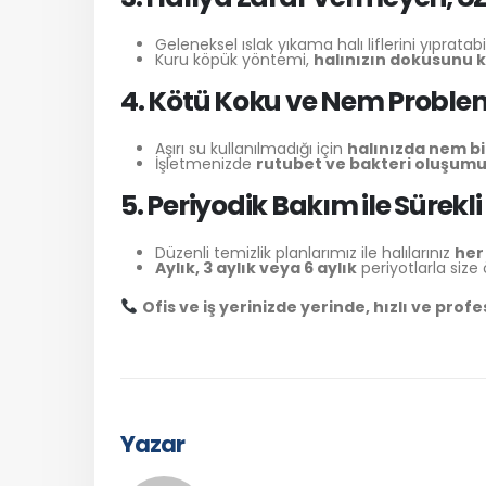
Geleneksel ıslak yıkama halı liflerini yıpratabi
Kuru köpük yöntemi,
halınızın dokusunu 
4. Kötü Koku ve Nem Proble
Aşırı su kullanılmadığı için
halınızda nem bi
İşletmenizde
rutubet ve bakteri oluşumu
5. Periyodik Bakım ile Sürekli
Düzenli temizlik planlarımız ile halılarınız
her
Aylık, 3 aylık veya 6 aylık
periyotlarla size
Ofis ve iş yerinizde yerinde, hızlı ve prof
Yazar