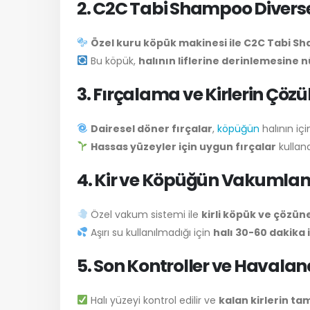
2. C2C Tabi Shampoo Diver
Özel kuru köpük makinesi ile C2C Tabi 
Bu köpük,
halının liflerine derinlemesine 
3. Fırçalama ve Kirlerin Çöz
Dairesel döner fırçalar
,
köpüğün
halının içi
Hassas yüzeyler için uygun fırçalar
kullana
4. Kir ve Köpüğün Vakumla
Özel vakum sistemi ile
kirli köpük ve çözün
Aşırı su kullanılmadığı için
halı 30-60 dakika
5. Son Kontroller ve Havala
Halı yüzeyi kontrol edilir ve
kalan kirlerin t