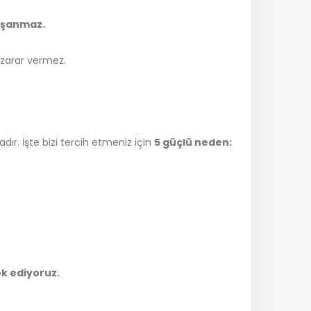
yaşanmaz.
 zarar vermez.
ır. İşte bizi tercih etmeniz için
5 güçlü neden:
ok ediyoruz.