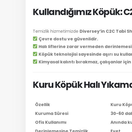
Kullandığımız Köpük: 
Temizlik hizmetimizde
Diversey’in C2C Tabi
Çevre dostu ve güvenlidir.
Halı liflerine zarar vermeden derinlemesi
Köpük teknolojisi sayesinde aşırı su kull
Kimyasal kalıntı bırakmaz, çalışanlar için
Kuru Köpük Halı Yıkama 
Özellik
Kuru Köpü
Kuruma Süresi
30-60 da
Ofis Kullanımı
Anında kul
Derinlemesine Temizlik
Evet