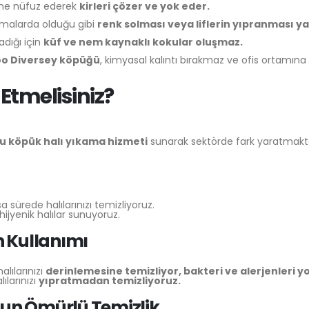
rine nüfuz ederek
kirleri çözer ve yok eder.
amalarda olduğu gibi
renk solması veya liflerin yıpranması 
adığı için
küf ve nem kaynaklı kokular oluşmaz.
o Diversey köpüğü
, kimyasal kalıntı bırakmaz ve ofis ortamına
Etmelisiniz?
uru köpük halı yıkama hizmeti
sunarak sektörde fark yaratmaktad
sa sürede halılarınızı temizliyoruz.
hijyenik halılar sunuyoruz.
n Kullanımı
halılarınızı
derinlemesine temizliyor, bakteri ve alerjenleri y
lılarınızı
yıpratmadan temizliyoruz.
zun Ömürlü Temizlik