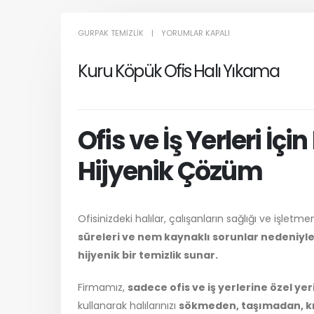
KURU
GURPAK TEMIZLIK
YORUMLAR KAPALI
KÖPÜK
Kuru Köpük Ofis Halı Yıkama
OFIS
HALI
YIKAMA
IÇIN
Ofis ve İş Yerleri İçi
Hijyenik Çözüm
Ofisinizdeki halılar, çalışanların sağlığı ve işlet
süreleri ve nem kaynaklı sorunlar nedeniyle iş
hijyenik bir temizlik sunar.
Firmamız,
sadece ofis ve iş yerlerine özel y
kullanarak halılarınızı
sökmeden, taşımadan, kıs